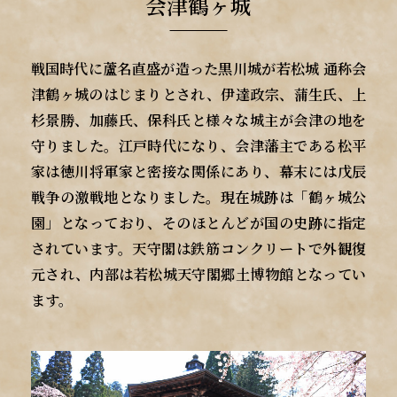
会津鶴ヶ城
戦国時代に蘆名直盛が造った黒川城が若松城 通称会
津鶴ヶ城のはじまりとされ、伊達政宗、蒲生氏、上
杉景勝、加藤氏、保科氏と様々な城主が会津の地を
守りました。江戸時代になり、会津藩主である松平
家は徳川将軍家と密接な関係にあり、幕末には戊辰
戦争の激戦地となりました。現在城跡は「鶴ヶ城公
園」となっており、そのほとんどが国の史跡に指定
されています。天守閣は鉄筋コンクリートで外観復
元され、内部は若松城天守閣郷土博物館となってい
ます。