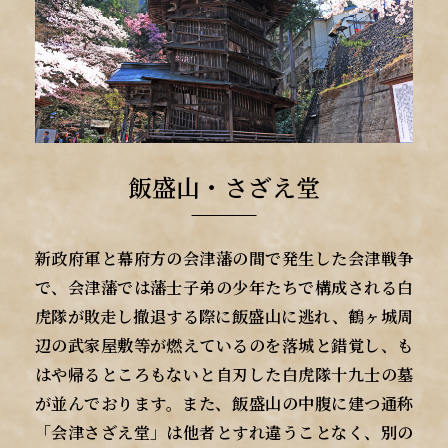
飯盛山・さざえ堂
新政府軍と幕府方の会津藩の間で発生した会津戦争
で、会津藩では藩士子弟の少年たちで構成される白
虎隊が敗走し撤退する際に飯盛山に逃れ、鶴ヶ城周
辺の武家屋敷等が燃えているのを落城と錯覚し、も
はや帰るところもないと自刃した白虎隊十九士の墓
が並んでおります。また、飯盛山の中腹に建つ通称
「会津さざえ堂」は他者とすれ違うことなく、別の